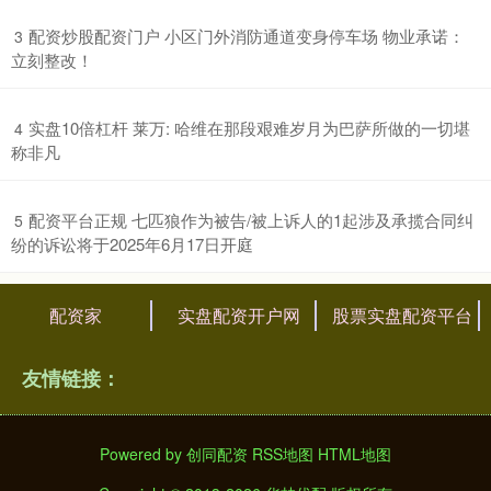
​配资炒股配资门户 小区门外消防通道变身停车场 物业承诺：
3
立刻整改！
​实盘10倍杠杆 莱万: 哈维在那段艰难岁月为巴萨所做的一切堪
4
称非凡
​配资平台正规 七匹狼作为被告/被上诉人的1起涉及承揽合同纠
5
纷的诉讼将于2025年6月17日开庭
配资家
实盘配资开户网
股票实盘配资平台
友情链接：
Powered by
创同配资
RSS地图
HTML地图