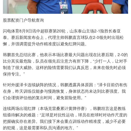
股票配资门户导航查询
闪电体育8月9日讯中超联赛第20轮，山东泰山主场2-1险胜长春亚
泰。赛后新闻发布会上，代理主帅韩鹏直言球队在2-0领先时出现松
懈，并强调需提升动作精准度以避免红牌问题。
韩鹏首先总结比赛，他表示本场比赛最大问题出现在比赛后期，2-0的
比分其实最危险，队员在领先后注意力有所下降，“少打一人，让对手
制造了很大威胁。这样的险情需要我们认真反思，未来在领先时必须
保持专注。”
针对外援泽卡连续缺阵的情况，韩鹏透露具体原因：“泽卡目前仍有伤
在身，昨天训练仅能参与慢跑恢复，身体状态尚未达到比赛强度。我
们会谨慎评估他的复出时间，避免冒险使用。”
连续两场出现红牌（本场克雷桑累计黄牌停赛），韩鹏坦言这是教练
组亟待解决的难题：“足球是对抗性运动，球员在抢球时对动作尺度的
把握确实存在差异。我们接下来会重点训练动作精准度，减少不必要
的犯规，这是最需要和队员沟通的地方。”