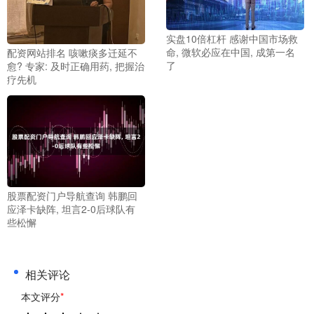
实盘10倍杠杆 感谢中国市场救
命, 微软必应在中国, 成第一名
配资网站排名 咳嗽痰多迁延不
了
愈? 专家: 及时正确用药, 把握治
疗先机
股票配资门户导航查询 韩鹏回
应泽卡缺阵, 坦言2-0后球队有
些松懈
相关评论
本文评分
*