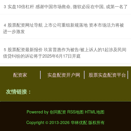
​实盘10倍杠杆 感谢中国市场救命, 微软必应在中国, 成第一名了
3
​股票配资网址导航 上市公司重组新规落地 资本市场活力将被
4
进一步激发
​股票配资最新报价 玖富普惠作为被告/被上诉人的1起涉及民间
5
借贷纠纷的诉讼将于2025年6月17日开庭
配资家
实盘配资开户网
股票实盘配资平台
友情链接：
Powered by
创同配资
RSS地图
HTML地图
Copyright
© 2013-2026 华林优配 版权所有