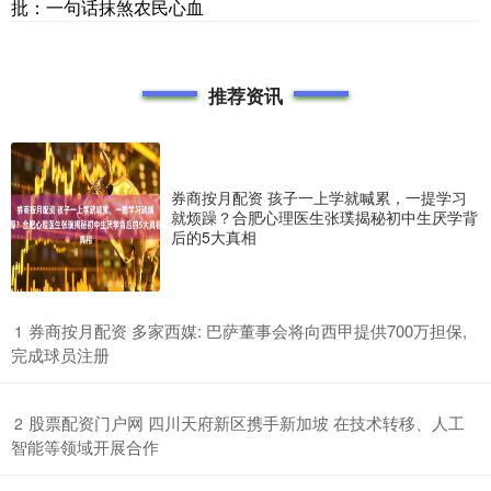
批：一句话抹煞农民心血
推荐资讯
券商按月配资 孩子一上学就喊累，一提学习
就烦躁？合肥心理医生张璞揭秘初中生厌学背
后的5大真相
​券商按月配资 多家西媒: 巴萨董事会将向西甲提供700万担保,
1
完成球员注册
​股票配资门户网 四川天府新区携手新加坡 在技术转移、人工
2
智能等领域开展合作