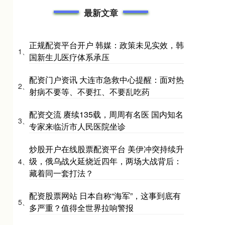
最新文章
正规配资平台开户 韩媒：政策未见实效，韩
1、
国新生儿医疗体系承压
配资门户资讯 大连市急救中心提醒：面对热
2、
射病不要等、不要扛、不要乱吃药
配资交流 赓续135载，周周有名医 国内知名
3、
专家来临沂市人民医院坐诊
炒股开户在线股票配资平台 美伊冲突持续升
级，俄乌战火延烧近四年，两场大战背后：
4、
藏着同一套打法？
配资股票网站 日本自称“海军”，这事到底有
5、
多严重？值得全世界拉响警报