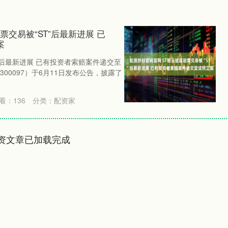
票交易被“ST”后最新进展 已
案
”后最新进展 已有投资者索赔案件递交至
00097）于6月11日发布公告，披露了
看：
136
分类：
配资家
资文章已加载完成